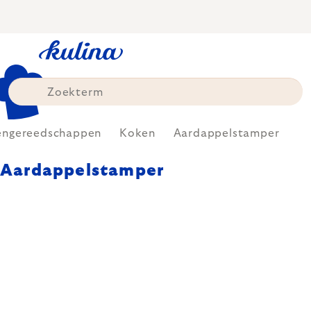
Skip
to
content
engereedschappen
Koken
Aardappelstamper
Aardappelstamper