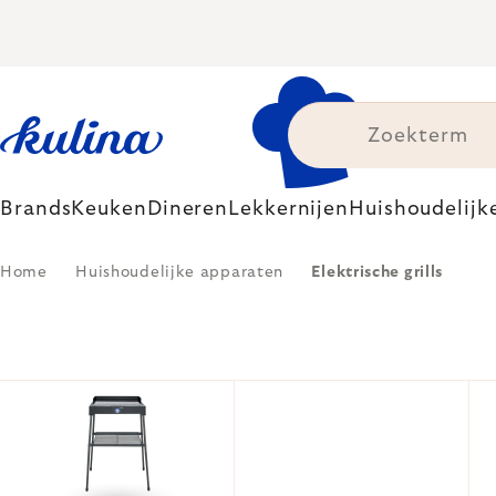
Skip
to
content
Brands
Keuken
Dineren
Lekkernijen
Huishoudelijk
Home
Huishoudelijke apparaten
Elektrische grills