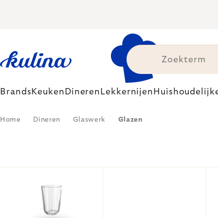
Skip
to
content
Brands
Keuken
Dineren
Lekkernijen
Huishoudelijk
Home
Dineren
Glaswerk
Glazen