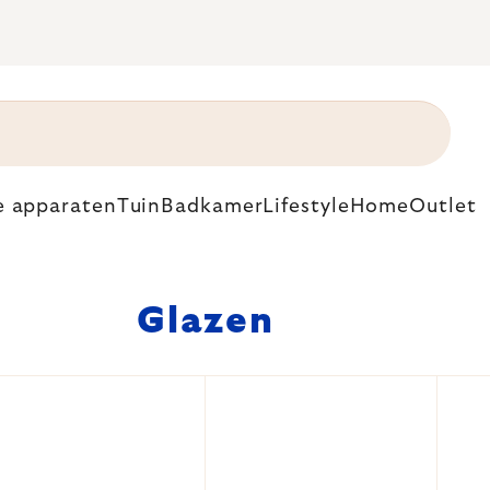
e apparaten
Tuin
Badkamer
Lifestyle
Home
Outlet
Glazen