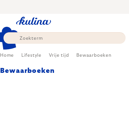
Skip
to
content
Home
Lifestyle
Vrije tijd
Bewaarboeken
Bewaarboeken