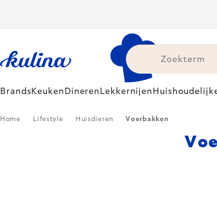
Skip
to
content
Brands
Keuken
Dineren
Lekkernijen
Huishoudelijk
Home
Lifestyle
Huisdieren
Voerbakken
Voe