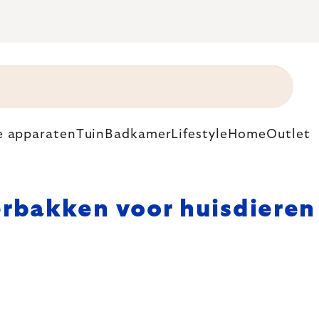
e apparaten
Tuin
Badkamer
Lifestyle
Home
Outlet
rbakken voor huisdieren