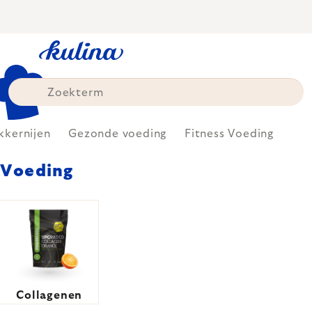
Skip
to
content
kkernijen
Gezonde voeding
Fitness Voeding
Voeding
Collagenen