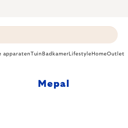
e apparaten
Tuin
Badkamer
Lifestyle
Home
Outlet
Mepal
 voor het
dselcontainers