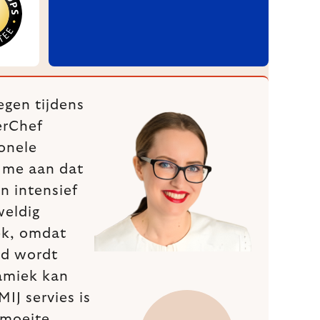
egen tijdens
erChef
ionele
k me aan dat
an intensief
weldig
iek, omdat
nd wordt
amiek kan
IJ servies is
 moeite