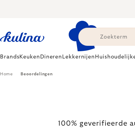
Skip
to
content
Brands
Keuken
Dineren
Lekkernijen
Huishoudelijk
Home
Beoordelingen
100% geverifieerde a