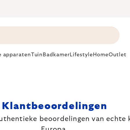
e apparaten
Tuin
Badkamer
Lifestyle
Home
Outlet
Klantbeoordelingen
uthentieke beoordelingen van echte k
Europa.