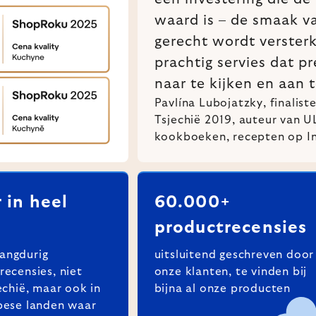
waard is – de smaak v
gerecht wordt verster
prachtig servies dat pr
naar te kijken en aan t
Pavlína Lubojatzky, finalis
Tsjechië 2019, auteur van 
kookboeken, recepten op I
 in heel
60.000+
productrecensies
angdurig
uitsluitend geschreven door
recensies, niet
onze klanten, te vinden bij
jechië, maar ook in
bijna al onze producten
pese landen waar