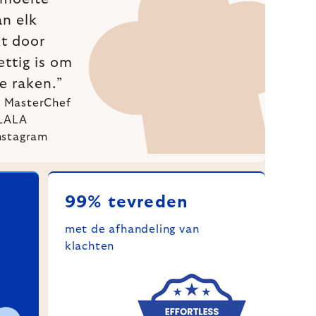
an elk
kt door
ettig is om
e raken.”
te MasterChef
ULALA
nstagram
99% tevreden
met de afhandeling van
klachten