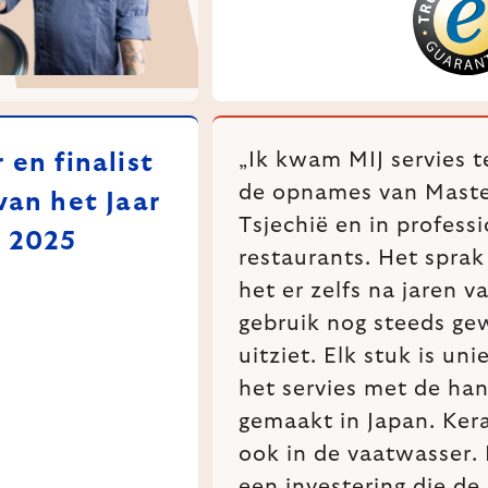
„Ik kwam MIJ servies t
en finalist
de opnames van Mast
van het Jaar
Tsjechië en in profess
 2025
restaurants. Het spra
het er zelfs na jaren v
gebruik nog steeds ge
uitziet. Elk stuk is un
het servies met de ha
gemaakt in Japan. Ker
ook in de vaatwasser. M
een investering die de