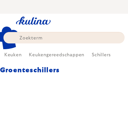
Skip
to
content
Keuken
Keukengereedschappen
Schillers
Groenteschillers