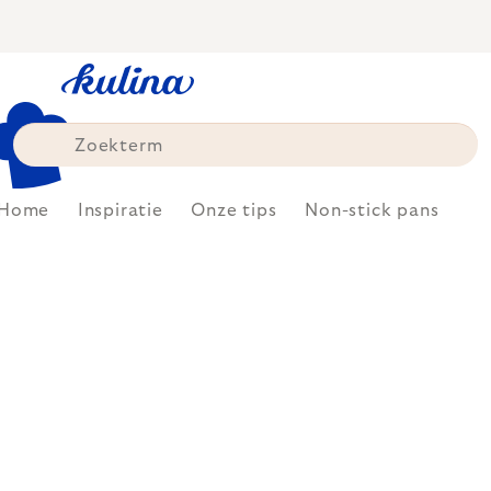
Skip
to
content
Home
Inspiratie
Onze tips
Non-stick pans