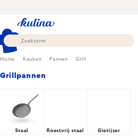
Skip
to
content
Home
Keuken
Pannen
Grill
Grillpannen
Staal
Roestvrij staal
Gietijzer