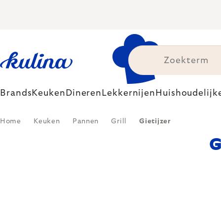
Skip
to
content
Brands
Keuken
Dineren
Lekkernijen
Huishoudelijk
Home
Keuken
Pannen
Grill
Gietijzer
G