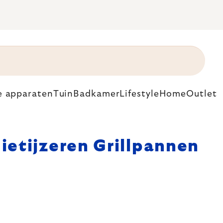
e apparaten
Tuin
Badkamer
Lifestyle
Home
Outlet
ietijzeren Grillpannen