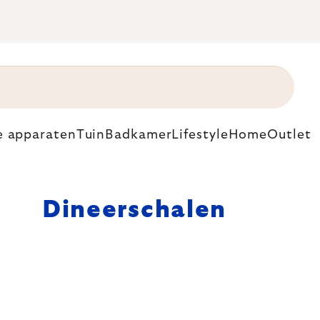
e apparaten
Tuin
Badkamer
Lifestyle
Home
Outlet
Dineerschalen