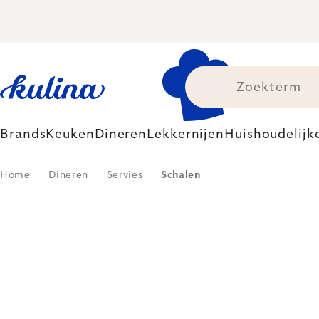
Skip
to
content
Brands
Keuken
Dineren
Lekkernijen
Huishoudelijk
Home
Dineren
Servies
Schalen