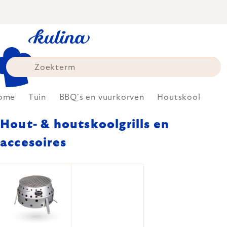
Skip
to
content
ome
Tuin
BBQ's en vuurkorven
Houtskool
Hout- & houtskoolgrills en
accesoires