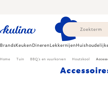
Skip
to
content
Brands
Keuken
Dineren
Lekkernijen
Huishoudelijk
Home
Tuin
BBQ's en vuurkorven
Houtskool
Access
Accessoire