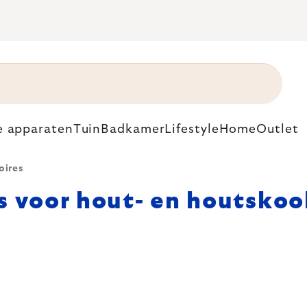
e apparaten
Tuin
Badkamer
Lifestyle
Home
Outlet
oires
s voor hout- en houtskoo