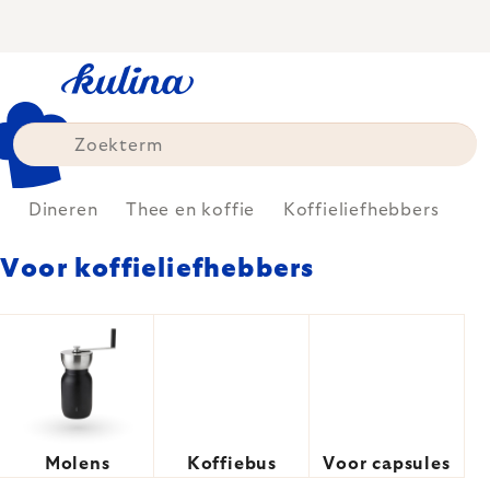
Skip
to
content
e
Dineren
Thee en koffie
Koffieliefhebbers
Voor koffieliefhebbers
Molens
Koffiebus
Voor capsules