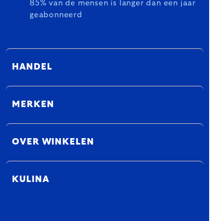
OVER WINKELEN
KULINA
WIJ ZIJN ER VOOR U
Anna
Sylwie
Dana
info@kulina.nl
We reageren binnen 24 uur