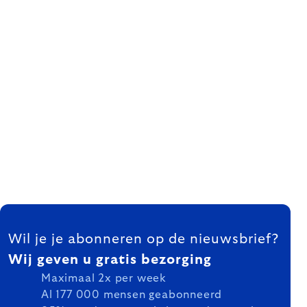
FOOTER
Wil je je abonneren op de nieuwsbrief?
Wij geven u gratis bezorging
Maximaal 2x per week
Al 177 000 mensen geabonneerd
85% van de mensen is langer dan een jaar
geabonneerd
HANDEL
MERKEN