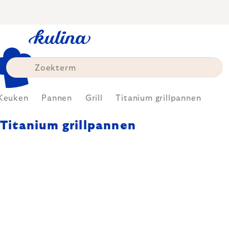
Skip
to
content
Keuken
Pannen
Grill
Titanium grillpannen
Titanium grillpannen