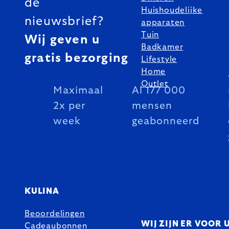
de
Huishoudelijke
nieuwsbrief?
apparaten
Tuin
Wij geven u
Badkamer
gratis bezorging
Lifestyle
Home
Outlet
Maximaal
Al 177 000
2x per
mensen
week
geabonneerd
KULINA
Beoordelingen
WIJ ZIJN ER VOOR 
Cadeaubonnen