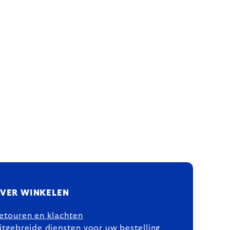
VER WINKELEN
etouren en klachten
itgebreide diensten voor uw bestelling