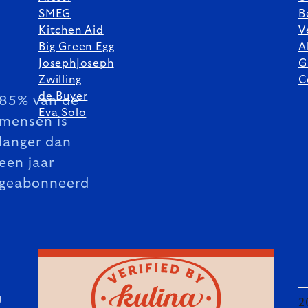
SMEG
B
Kitchen Aid
V
Big Green Egg
A
JosephJoseph
G
Zwilling
C
de Buyer
85% van de
Eva Solo
mensen is
langer dan
een jaar
geabonneerd
U
2