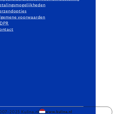
etalingsmogelijkheden
erzendopties
lgemene voorwaarden
DPR
ontact
007–2025 Kulina.nl
www.kulina.nl