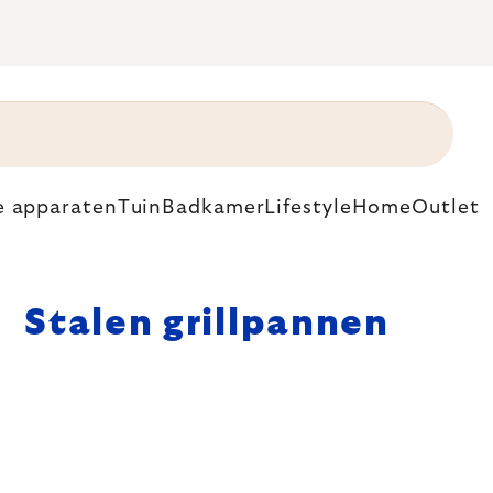
e apparaten
Tuin
Badkamer
Lifestyle
Home
Outlet
Stalen grillpannen