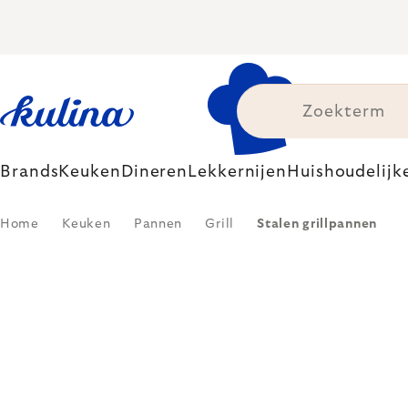
Skip
to
content
Brands
Keuken
Dineren
Lekkernijen
Huishoudelijk
Home
Keuken
Pannen
Grill
Stalen grillpannen