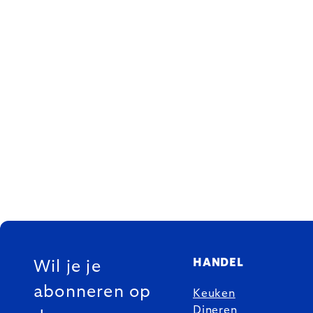
FOOTER
HANDEL
Wil je je
abonneren op
Keuken
Dineren