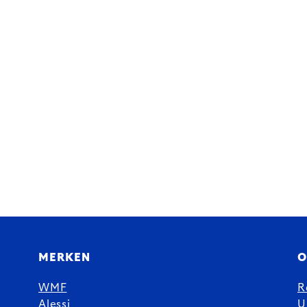
MERKEN
O
WMF
R
Alessi
U