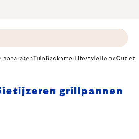
e apparaten
Tuin
Badkamer
Lifestyle
Home
Outlet
n
ietijzeren grillpannen