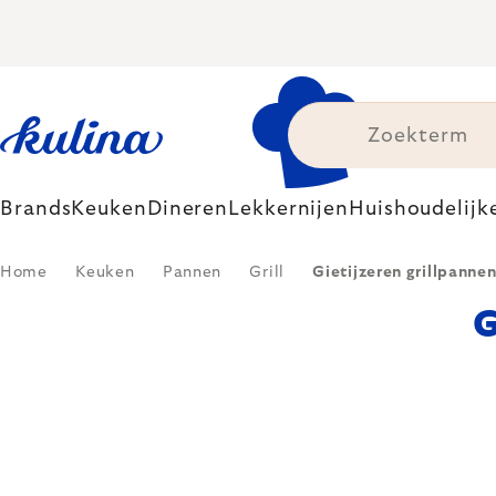
Skip
to
content
Brands
Keuken
Dineren
Lekkernijen
Huishoudelijk
Home
Keuken
Pannen
Grill
Gietijzeren grillpanne
G