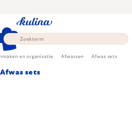
Skip
to
content
nmaken en organisatie
Afwassen
Afwas sets
Afwas sets