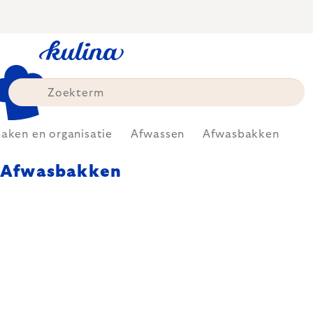
Skip
to
content
ken en organisatie
Afwassen
Afwasbakken
Afwasbakken