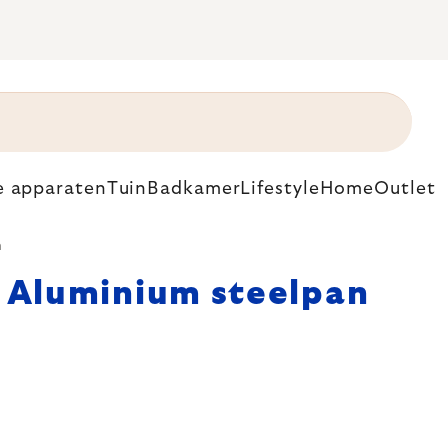
e apparaten
Tuin
Badkamer
Lifestyle
Home
Outlet
m
Aluminium steelpan