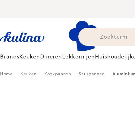
Skip
to
content
Brands
Keuken
Dineren
Lekkernijen
Huishoudelijk
Home
Keuken
Kookpannen
Sauspannen
Aluminiu