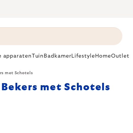
e apparaten
Tuin
Badkamer
Lifestyle
Home
Outlet
rs met Schotels
Bekers met Schotels