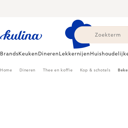
Skip
to
content
Brands
Keuken
Dineren
Lekkernijen
Huishoudelijk
Home
Dineren
Thee en koffie
Kop & schotels
Beke