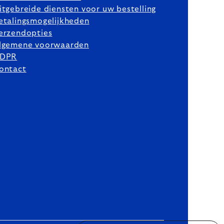
itgebreide diensten voor uw bestelling
etalingsmogelijkheden
erzendopties
lgemene voorwaarden
DPR
ontact