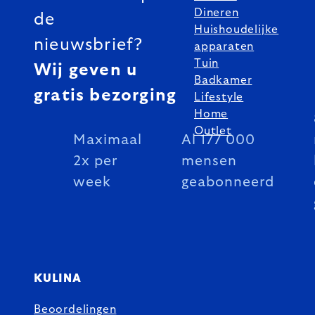
Dineren
de
Huishoudelijke
nieuwsbrief?
apparaten
Tuin
Wij geven u
Badkamer
gratis bezorging
Lifestyle
Home
Outlet
Maximaal
Al 177 000
2x per
mensen
week
geabonneerd
KULINA
Beoordelingen