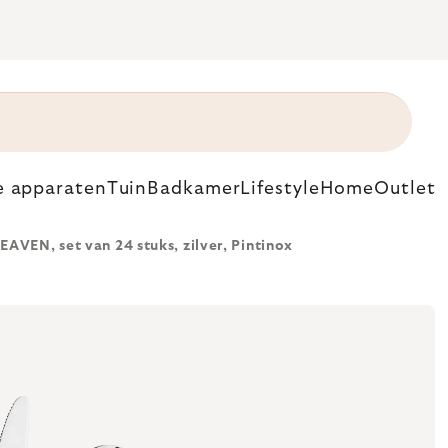
e apparaten
Tuin
Badkamer
Lifestyle
Home
Outlet
EAVEN, set van 24 stuks, zilver, Pintinox