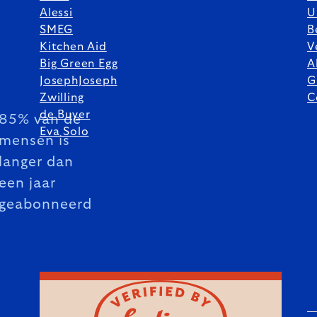
Alessi
U
SMEG
B
Kitchen Aid
V
Big Green Egg
A
JosephJoseph
G
Zwilling
C
de Buyer
85% van de
Eva Solo
mensen is
langer dan
een jaar
geabonneerd