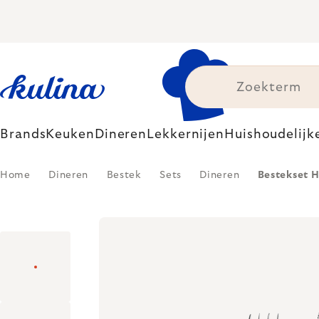
Skip
to
content
Brands
Keuken
Dineren
Lekkernijen
Huishoudelijk
Home
Dineren
Bestek
Sets
Dineren
Bestekset H