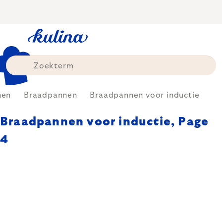
Skip
to
content
nen
Braadpannen
Braadpannen voor inductie
Braadpannen voor inductie
, Page
4