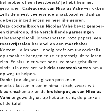
liefhebber of een feestbeest? Je hebt hem net
gevonden!
Cadeausets van Nicolas Vahé
verrukken
zelfs de meest veeleisende smaakpapillen dankzij
de beste ingrediënten en heerlijke geuren.
Deze
cocktailbox van Nicolas Vahé
bevat
gember-
en tijmsiroop, drie verschillende garneringen
(sinaasappelschil, jeneverbessen, roze peper),
een
roestvrijstalen barlepel en een maatbeker
.
Kortom – alles wat u nodig heeft om uw cocktails
op smaak te brengen en ze er prachtig uit te laten
zien. En als u niet weet hoe u ze moet gebruiken,
vindt u in deze set ook
drie receptenkaarten
om u
op weg te helpen.
Dankzij de elegante glazen potten en
merketiketten in een minimalistisch, zwart-wit
kleurenschema zien de
kruidenpotjes van Nicolas
Vahé
er geweldig uit op het aanrecht, de planken
of de tafel.