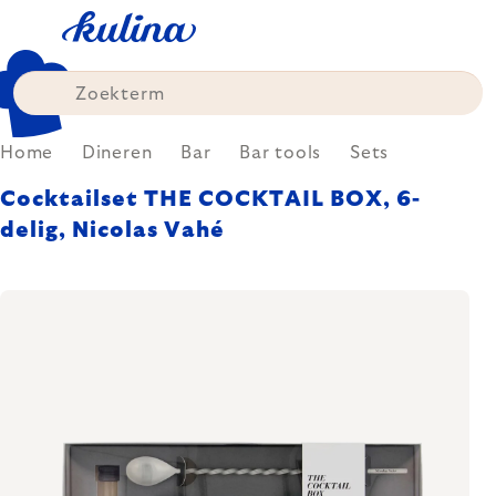
Skip
to
content
Home
Dineren
Bar
Bar tools
Sets
Cocktailset THE COCKTAIL BOX, 6-
delig, Nicolas Vahé