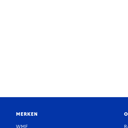
MERKEN
O
WMF
R