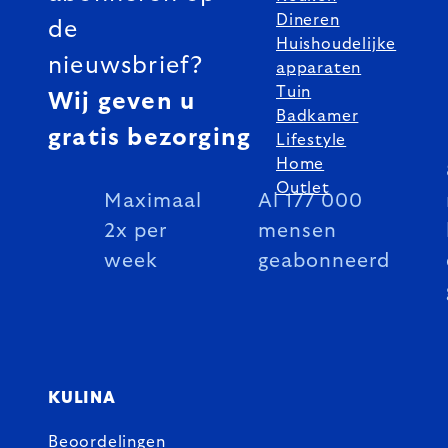
Dineren
de
Huishoudelijke
nieuwsbrief?
apparaten
Tuin
Wij geven u
Badkamer
gratis bezorging
Lifestyle
Home
Outlet
Maximaal
Al 177 000
2x per
mensen
week
geabonneerd
KULINA
Beoordelingen