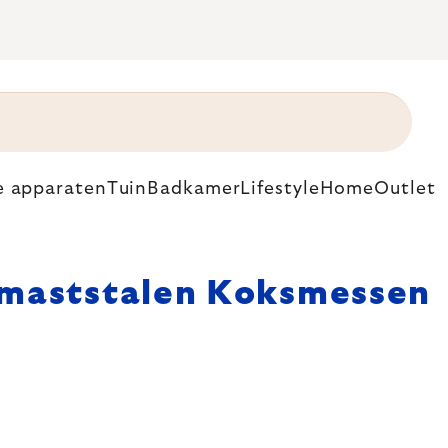
e apparaten
Tuin
Badkamer
Lifestyle
Home
Outlet
maststalen Koksmessen