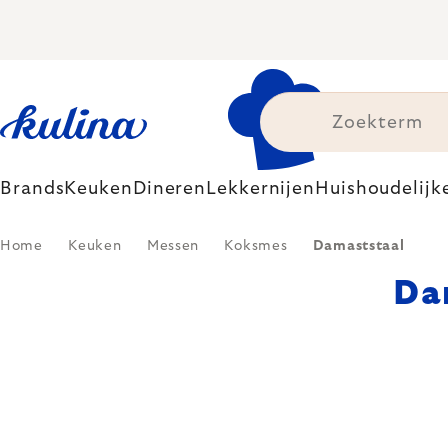
Skip
to
content
Brands
Keuken
Dineren
Lekkernijen
Huishoudelijk
Home
Keuken
Messen
Koksmes
Damaststaal
Da