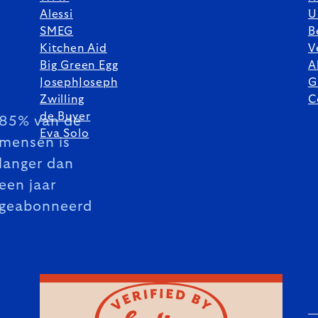
Alessi
U
SMEG
B
Kitchen Aid
V
Big Green Egg
A
JosephJoseph
G
Zwilling
C
de Buyer
85% van de
Eva Solo
mensen is
langer dan
een jaar
geabonneerd