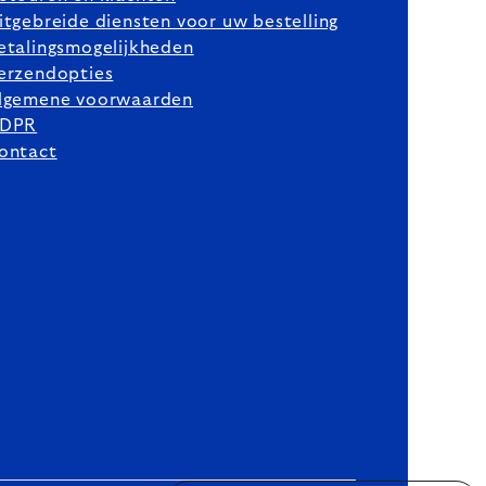
itgebreide diensten voor uw bestelling
etalingsmogelijkheden
erzendopties
lgemene voorwaarden
DPR
ontact