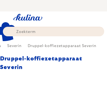
Skip
to
content
s
Severin
Druppel-koffiezetapparaat Severin
Druppel-koffiezetapparaat
Severin