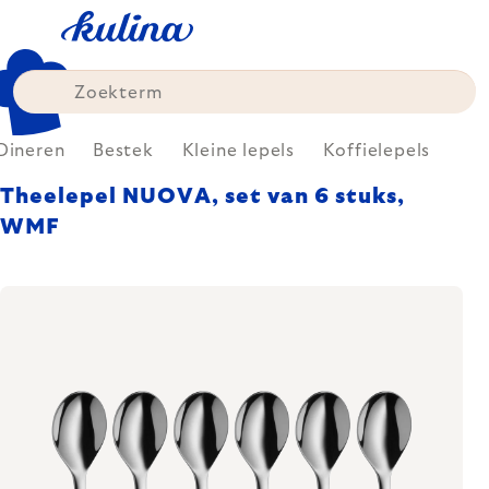
Skip
to
content
Dineren
Bestek
Kleine lepels
Koffielepels
Theelepel NUOVA, set van 6 stuks,
WMF