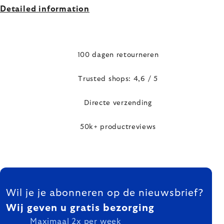
Detailed information
100 dagen retourneren
Trusted shops: 4,6 / 5
Directe verzending
50k+ productreviews
FOOTER
Wil je je abonneren op de nieuwsbrief?
Wij geven u gratis bezorging
Maximaal 2x per week