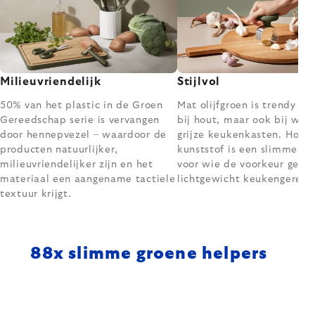
Milieuvriendelijk
Stijlvol
50% van het plastic in de Groen
Mat olijfgroen is trendy – 
Gereedschap serie is vervangen
bij hout, maar ook bij witt
door hennepvezel – waardoor de
grijze keukenkasten. Hoog
producten natuurlijker,
kunststof is een slimme ke
milieuvriendelijker zijn en het
voor wie de voorkeur geeft
materiaal een aangename tactiele
lichtgewicht keukengerei.
textuur krijgt.
88
x slimme groene helpers