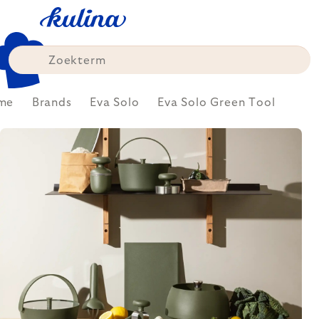
Skip
to
content
me
Brands
Eva Solo
Eva Solo Green Tool