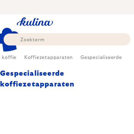
Skip
to
content
 koffie
Koffiezetapparaten
Gespecialiseerde
Gespecialiseerde
koffiezetapparaten