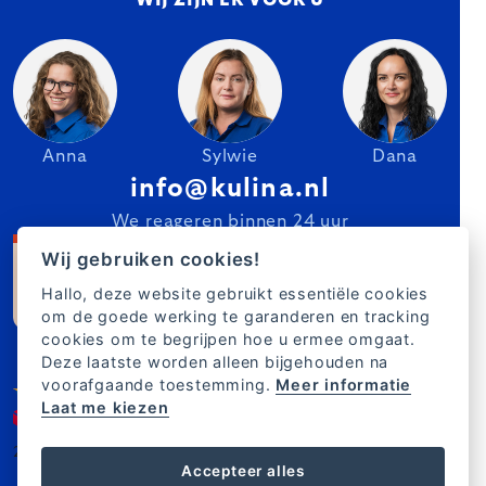
WIJ ZIJN ER VOOR U
Anna
Sylwie
Dana
info@kulina.nl
We reageren binnen 24 uur
Wij gebruiken cookies!
Hallo, deze website gebruikt essentiële cookies
om de goede werking te garanderen en tracking
cookies om te begrijpen hoe u ermee omgaat.
Deze laatste worden alleen bijgehouden na
voorafgaande toestemming.
Meer informatie
Laat me kiezen
2007–2025 Kulina.nl
NL
Accepteer alles