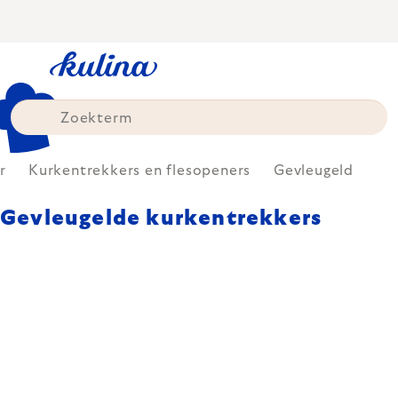
Skip
to
content
r
Kurkentrekkers en flesopeners
Gevleugeld
Gevleugelde kurkentrekkers