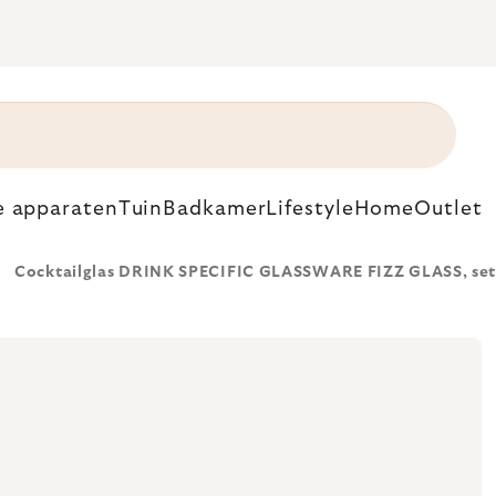
e apparaten
Tuin
Badkamer
Lifestyle
Home
Outlet
Cocktailglas DRINK SPECIFIC GLASSWARE FIZZ GLASS, set v