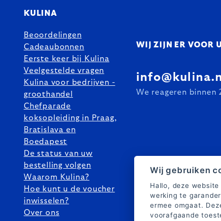
KULINA
Beoordelingen
WIJ ZIJN ER VOOR 
Cadeaubonnen
Eerste keer bij Kulina
Veelgestelde vragen
info@kulina.n
Kulina voor bedrijven -
We reageren binnen 
groothandel
Chefparade
koksopleiding in Praag,
Bratislava en
Boedapest
De status van uw
bestelling volgen
Wij gebruiken c
Waarom Kulina?
Hallo, deze website
Hoe kunt u de voucher
werking te garander
inwisselen?
ermee omgaat. Deze
Over ons
voorafgaande toes