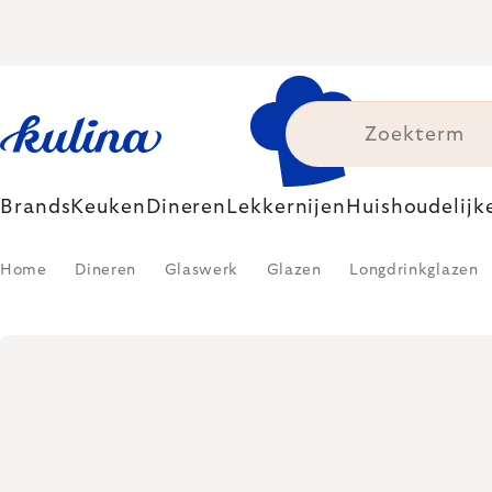
Skip
to
content
Brands
Keuken
Dineren
Lekkernijen
Huishoudelijk
Home
Dineren
Glaswerk
Glazen
Longdrinkglazen