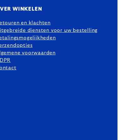
VER WINKELEN
etouren en klachten
itgebreide diensten voor uw bestelling
etalingsmogelijkheden
erzendopties
lgemene voorwaarden
DPR
ontact