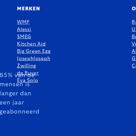
MERKEN
O
WMF
R
Alessi
U
SMEG
B
Kitchen Aid
V
Big Green Egg
A
JosephJoseph
G
Zwilling
C
de Buyer
85% van de
Eva Solo
mensen is
langer dan
een jaar
geabonneerd