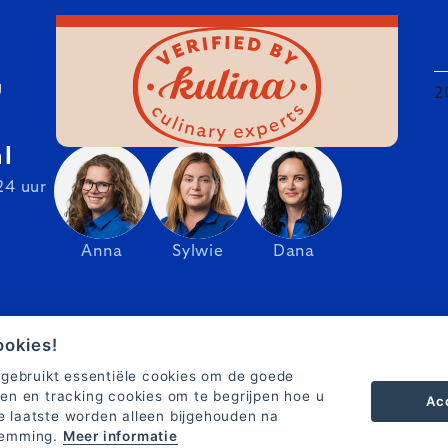
U
2
l
24 uur
Anna
Sylwie
Dana
ookies!
 gebruikt essentiële cookies om de goede
en en tracking cookies om te begrijpen hoe u
Ac
 laatste worden alleen bijgehouden na
temming.
Meer informatie