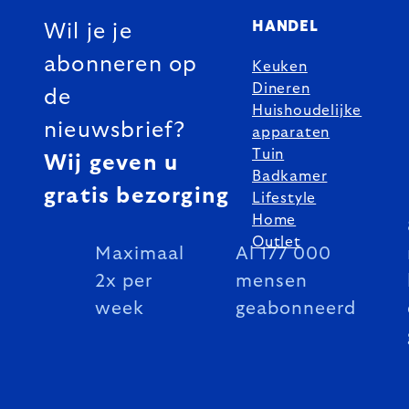
HANDEL
Wil je je
abonneren op
Keuken
Dineren
de
Huishoudelijke
nieuwsbrief?
apparaten
Tuin
Wij geven u
Badkamer
gratis bezorging
Lifestyle
Home
Outlet
Maximaal
Al 177 000
2x per
mensen
week
geabonneerd