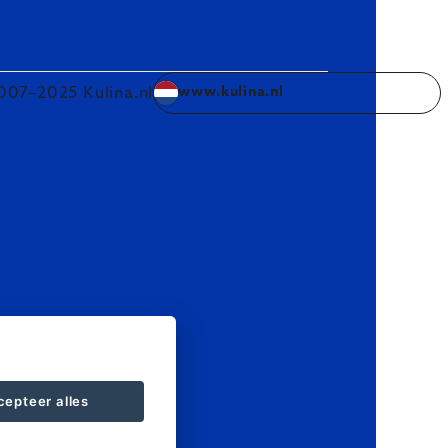
007–2025 Kulina.nl
www.kulina.nl
cepteer alles