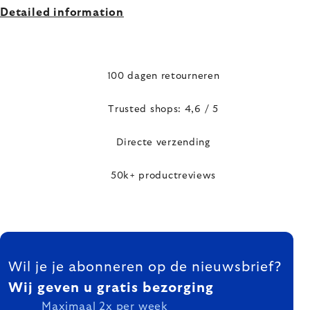
Detailed information
100 dagen retourneren
Trusted shops: 4,6 / 5
Directe verzending
50k+ productreviews
FOOTER
Wil je je abonneren op de nieuwsbrief?
Wij geven u gratis bezorging
Maximaal 2x per week