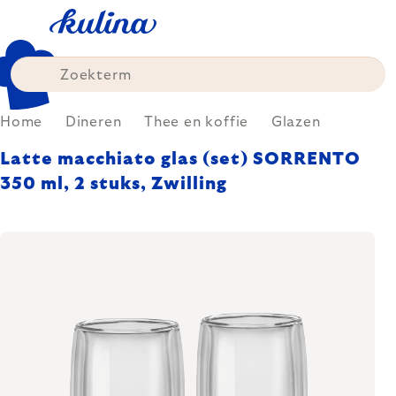
Skip
to
content
Home
Dineren
Thee en koffie
Glazen
Latte macchiato glas (set) SORRENTO
350 ml, 2 stuks, Zwilling