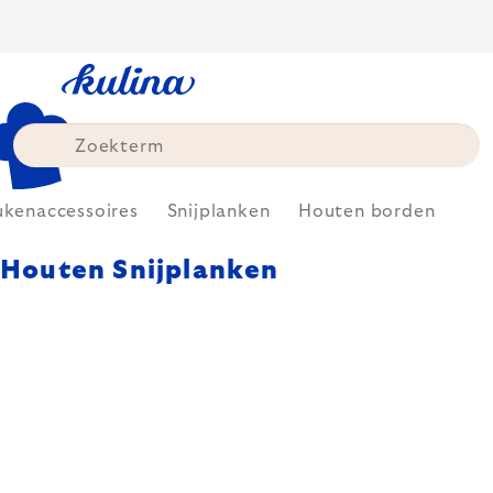
Skip
to
content
kenaccessoires
Snijplanken
Houten borden
Houten Snijplanken