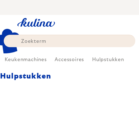
Skip
to
content
Keukenmachines
Accessoires
Hulpstukken
Hulpstukken