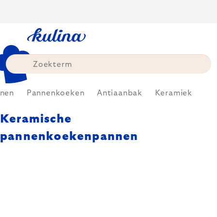
Skip
to
content
nen
Pannenkoeken
Antiaanbak
Keramiek
Keramische
pannenkoekenpannen