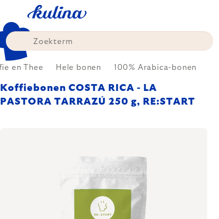
Skip
to
content
fie en Thee
Hele bonen
100% Arabica-bonen
Koffiebonen COSTA RICA - LA
PASTORA TARRAZÚ 250 g, RE:START