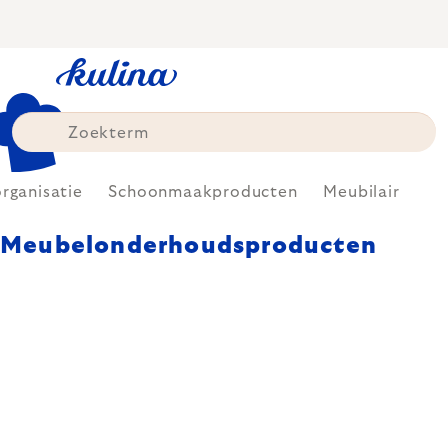
Skip
to
content
organisatie
Schoonmaakproducten
Meubilair
Meubelonderhoudsproducten