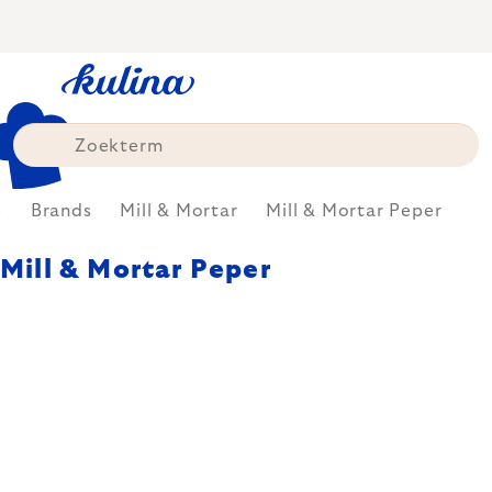
Skip
to
content
e
Brands
Mill & Mortar
Mill & Mortar Peper
Mill & Mortar Peper