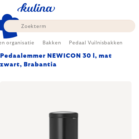
Skip
to
content
n organisatie
Bakken
Pedaal Vuilnisbakken
Pedaalemmer NEWICON 30 l, mat
zwart, Brabantia