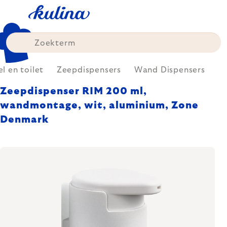
Skip
to
content
l en toilet
Zeepdispensers
Wand Dispensers
Zeepdispenser RIM 200 ml,
wandmontage, wit, aluminium, Zone
Denmark