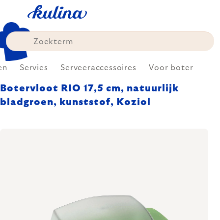
Skip
to
content
en
Servies
Serveeraccessoires
Voor boter
Botervloot RIO 17,5 cm, natuurlijk
bladgroen, kunststof, Koziol