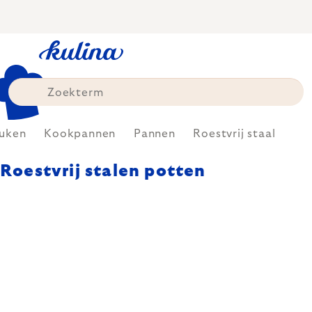
Skip
to
content
uken
Kookpannen
Pannen
Roestvrij staal
Roestvrij stalen potten