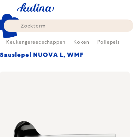
Skip
to
content
Keukengereedschappen
Koken
Pollepels
Sauslepel NUOVA L, WMF