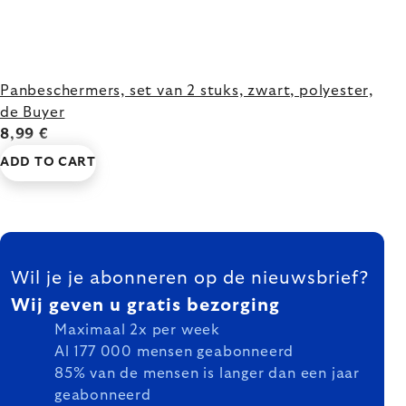
Panbeschermers, set van 2 stuks, zwart, polyester,
de Buyer
8,99 €
ADD TO CART
FOOTER
Wil je je abonneren op de nieuwsbrief?
Wij geven u gratis bezorging
Maximaal 2x per week
Al 177 000 mensen geabonneerd
85% van de mensen is langer dan een jaar
geabonneerd