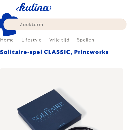
Skip
to
content
Home
Lifestyle
Vrije tijd
Spellen
Solitaire-spel CLASSIC, Printworks