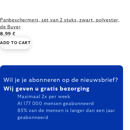
Panbeschermers, set van 2 stuks, zwart, polyester,
de Buyer
8,99 €
ADD TO CART
FOOTER
Wil je je abonneren op de nieuwsbrief?
Wij geven u gratis bezorging
Maximaal 2x per week
Al 177 000 mensen geabonneerd
85% van de mensen is langer dan een jaar
geabonneerd