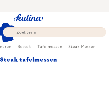
Skip
to
content
ineren
Bestek
Tafelmessen
Steak Messen
Steak tafelmessen