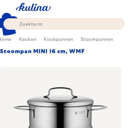
Skip
to
content
Home
Keuken
Kookpannen
Stoompannen
Stoompan MINI 16 cm, WMF