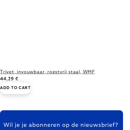
Trivet, invouwbaar, roestvrij staal, WMF
44,29 €
ADD TO CART
FOOTER
Wil je je abonneren op de nieuwsbrief?